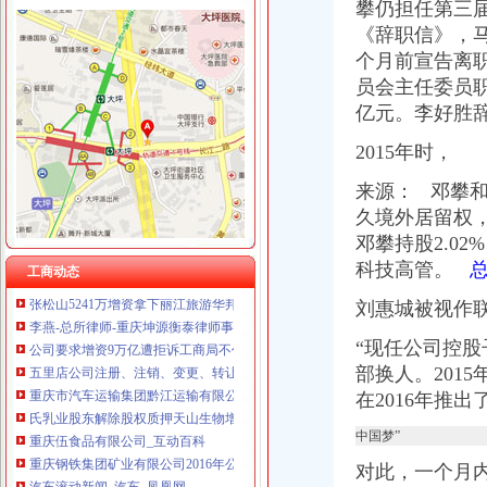
攀仍担任第三
《辞职信》，
个月前宣告离
歌乐山公司增资
员会主任委员
沙坪坝开荒清洁公司歌乐山外墙清洗哪家好【今日推荐网-重庆保洁服
亿元。
李好胜
轩华苗木基地（图）、苗木幼苗公司、歌乐山苗木幼苗-东方供应商
重庆互友食品有限公司产品列表联系人何娟中国重庆重庆市沙坪坝歌
2015年时，
重庆中旅集团歌乐山门市部服务项目—58商家店铺
重庆普天木门有限公司歌乐山分公司-风报
来源： 邓攀和
-重庆迪佳科技股份有限公司关于注册资本变更的公告-企业新闻-重庆迪
久境外居留权，
【58同城】重庆沙坪坝歌乐山外资公司注册_外资企业注册_代理外资公
邓攀持股2.02
【58同城】重庆沙坪坝歌乐山工商注册_公司注册代理_代办注册公司价
科技高管。
总
工商动态
张松山5241万增资拿下丽江旅游华邦系六驾马车形成-上游新闻汇聚向
李燕-总所律师-重庆坤源衡泰律师事务所
刘惠城被视作
公司要求增资9万亿遭拒诉工商局不作为-法律频道-华龙网
五里店公司注册、注销、变更、转让、税务清算、注销【今日推荐网-
“现任公司控
重庆市汽车运输集团黔江运输有限公司
部换人。201
氏乳业股东解除股权质押天山生物增资子公司-新闻频道-和讯网
在2016年推
重庆伍食品有限公司_互动百科
重庆钢铁集团矿业有限公司2016年公开发行公司券（第一期）募集说
中国梦”
汽车滚动新闻_汽车_凤凰网
对此，一个月
上海证券交易所上市公司主要信息（8月22日）--北方网-时代财经