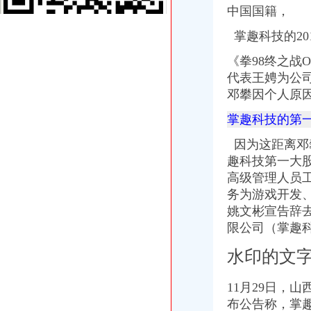
重庆市歌乐山标准件有限公司
中国国籍，
【歌乐山公司注册|歌乐山公司注册代理】-今题歌乐山公司注册网
掌趣科技的20
【重庆歌乐山外资公司注册|香港公司注册|离岸公司注册】-重庆赶集网
公司歌乐山聚会-加油的小孩子的相册-又拍网
《拳98终之战
重庆世运输有限公司歌乐山营业部
代表王娉为公
沙坪坝歌乐山居民公司大小型搬迁钢琴搬运拆装家具-久久信息网
邓攀因个人原
重庆赛安机电有限公司歌乐山分公司_【信用信息_诉讼信息_财务信息_
【重庆钢铁集团矿业公司歌乐山矿】重庆钢铁集团矿业公司歌乐山矿
掌趣科技的第
重庆三峡气体有限公司歌乐山经营部
重庆伟秀达科技有限公司电话,地址,营业时间（图）-重庆歌乐山公
因为这距离邓
歌乐山公司搬家_重庆千红搬家服务_公司搬家吉日-久久信息网
趣科技第一大股
【歌乐山标准件制造公司】歌乐山标准件制造公司电话,歌乐山标准件
高级管理人员
重庆钢铁集团矿业有限公司歌乐山矿
务为游戏开发
重庆沙坪坝歌乐山环保公司-原创-高清-爱奇艺
姚文彬宣告辞
公司歌乐山聚会-加油的小孩子的相册-又拍网
重庆创富餐饮文化有限公司歌乐山分公司_【信用信息_诉讼信息_财务
限公司（掌趣
歌乐山公司增资
水印的文
沙坪坝开荒清洁公司歌乐山外墙清洗哪家好【今日推荐网-重庆保洁服
轩华苗木基地（图）、苗木幼苗公司、歌乐山苗木幼苗-东方供应商
重庆互友食品有限公司产品列表联系人何娟中国重庆重庆市沙坪坝歌
11月29日，
重庆中旅集团歌乐山门市部服务项目—58商家店铺
布公告称，掌