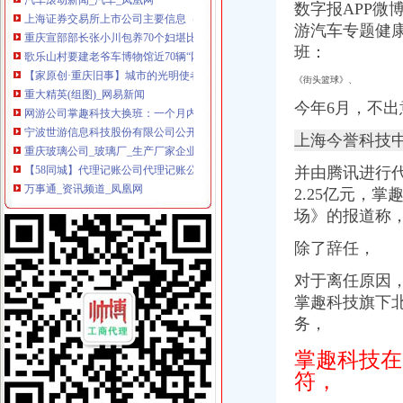
数字报APP
重庆宣部部长张小川包养70个妇堪比封建君王（组图）_天涯杂谈_
游汽车专题健
歌乐山村要建老爷车博物馆近70辆“网红”老爷车铭刻着上个世纪的
班：
【家原创·重庆旧事】城市的光明使者——重庆电力厂_搜狐其它_
重大精英(组图)_网易新闻
《街头篮球》、
网游公司掌趣科技大换班：一个月内董事长总经理董都辞职了-上游
今年6月
，不出
宁波世游信息科技股份有限公司公开转让说明书_世游科技（）
重庆玻璃公司_玻璃厂_生产厂家企业公司
上海今誉科技
【58同城】代理记账公司代理记账公司
万事通_资讯频道_凤凰网
并由腾讯进行代
万事通_新浪新闻
2.25亿元，
宁波世游信息科技股份有限公司二次馈意见回复_世游科技（
场》的报道称
failed：重大精英_资讯频道_凤凰网
重庆市歌乐山休闲娱乐发展有限公司工资待遇怎么样_是否加班_五险一
除了辞任，
关于公司歌乐山项目的推广。
逐条查看：重庆市歌乐山休闲娱乐发展有限公司工资待遇-分享-
对于离任原因
【歌乐山家具公司工资|歌乐山家具公司待遇怎么样】-看准网
掌趣科技旗下
中国重庆歌乐山黄页|名录_中国重庆歌乐山公司|厂家-八方资源重庆黄页
务，
【58同城】重庆沙坪坝歌乐山办公室搬迁_歌乐山公司搬家
中国重庆歌乐山黄页|名录_中国重庆歌乐山公司|厂家-八方资源重庆黄页
掌趣科技在
【重庆歌乐山集团电话_集团电话系统】-重庆赶集网
符，
对歌乐山供水公司交水费不便的投诉信_重庆市公开信箱