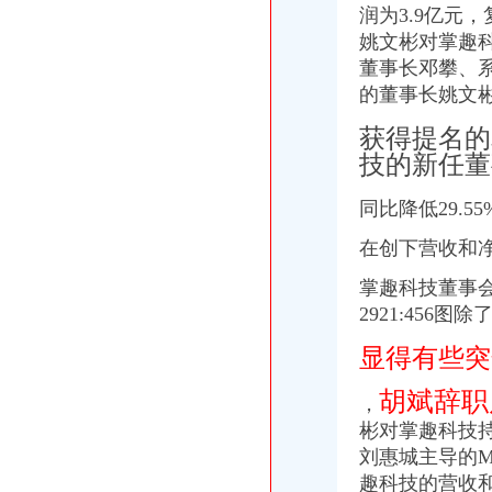
重庆普天木门有限公司歌乐山分公司-风报
润为3.9亿元
-重庆迪佳科技股份有限公司关于注册资本变更的公告-企业新闻-重庆迪
姚文彬对掌趣
【58同城】重庆沙坪坝歌乐山外资公司注册_外资企业注册_代理外资公
董事长邓攀、
【58同城】重庆沙坪坝歌乐山工商注册_公司注册代理_代办注册公司价
的董事长姚文彬
张松山5241万增资拿下丽江旅游华邦系六驾马车形成-上游新闻汇聚向
李燕-总所律师-重庆坤源衡泰律师事务所
获得提名的
公司要求增资9万亿遭拒诉工商局不作为-法律频道-华龙网
技的新任董
五里店公司注册、注销、变更、转让、税务清算、注销【今日推荐网-
重庆市汽车运输集团黔江运输有限公司
同比降低29.55
氏乳业股东解除股权质押天山生物增资子公司-新闻频道-和讯网
重庆伍食品有限公司_互动百科
在创下营收和
重庆钢铁集团矿业有限公司2016年公开发行公司券（第一期）募集说
汽车滚动新闻_汽车_凤凰网
掌趣科技董事会
上海证券交易所上市公司主要信息（8月22日）--北方网-时代财经
2921:456图
重庆宣部部长张小川包养70个妇堪比封建君王（组图）_天涯杂谈_
歌乐山村要建老爷车博物馆近70辆“网红”老爷车铭刻着上个世纪的
显得有些突
【家原创·重庆旧事】城市的光明使者——重庆电力厂_搜狐其它_
重大精英(组图)_网易新闻
胡斌辞职
，
网游公司掌趣科技大换班：一个月内董事长总经理董都辞职了-上游
彬对掌趣科技持
宁波世游信息科技股份有限公司公开转让说明书_世游科技（）
刘惠城主导的M
重庆玻璃公司_玻璃厂_生产厂家企业公司
趣科技的营收
【58同城】代理记账公司代理记账公司