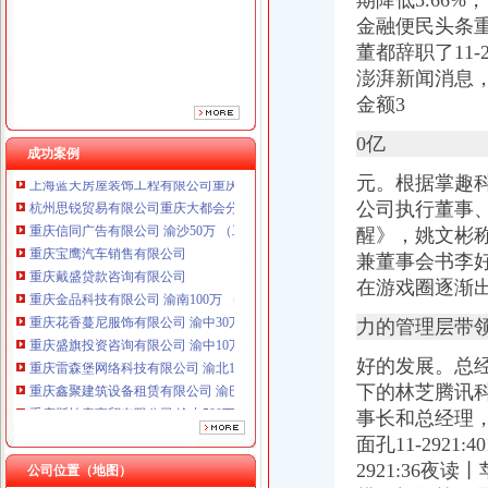
期降低5.66
重庆金品科技有限公司 渝南100万 （进出口权）
金融便民头条
重庆花香蔓尼服饰有限公司 渝中30万 （工商注册）
董都辞职了11-
重庆盛旗投资咨询有限公司 渝中10万 （工商注册）
澎湃新闻消息
重庆雷森堡网络科技有限公司 渝北10万 （工商注册）
金额3
重庆鑫聚建筑设备租赁有限公司 渝巴3万 （工商注册）
重庆斯帕索商贸有限公司 渝中500万 （进出口权）
0亿
成功案例
上海蓝天房屋装饰工程有限公司重庆分公司 渝北 （工商注册）
杭州思锐贸易有限公司重庆大都会分公司 渝中 工商注册
元。根据掌趣科
重庆信同广告有限公司 渝沙50万 （工商注册）
公司执行董事
重庆宝鹰汽车销售有限公司
醒》，姚文彬
重庆戴盛贷款咨询有限公司
兼董事会书李
重庆金品科技有限公司 渝南100万 （进出口权）
在游戏圈逐渐
重庆花香蔓尼服饰有限公司 渝中30万 （工商注册）
重庆盛旗投资咨询有限公司 渝中10万 （工商注册）
力的管理层带
重庆雷森堡网络科技有限公司 渝北10万 （工商注册）
重庆鑫聚建筑设备租赁有限公司 渝巴3万 （工商注册）
好的发展。总
重庆斯帕索商贸有限公司 渝中500万 （进出口权）
下的林芝腾讯科
上海蓝天房屋装饰工程有限公司重庆分公司 渝北 （工商注册）
事长和总经理
杭州思锐贸易有限公司重庆大都会分公司 渝中 工商注册
面孔11-292
2921:36
公司位置（地图）