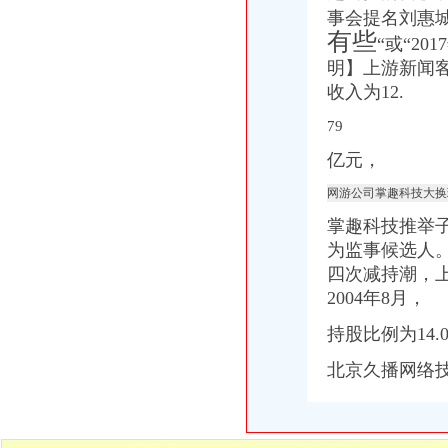
万事通_资讯频道_凤凰网
事会提名刘惠
有些
万事通_新浪新闻
“或“2
宁波世游信息科技股份有限公司二次馈意见回复_世游科技（
明】上游新闻
failed：重大精英_资讯频道_凤凰网
收入为12.
重庆市歌乐山休闲娱乐发展有限公司工资待遇怎么样_是否加班_五险一
关于公司歌乐山项目的推广。
79
逐条查看：重庆市歌乐山休闲娱乐发展有限公司工资待遇-分享-
亿元，
【歌乐山家具公司工资|歌乐山家具公司待遇怎么样】-看准网
中国重庆歌乐山黄页|名录_中国重庆歌乐山公司|厂家-八方资源重庆黄页
网游公司掌趣科技大换
【58同城】重庆沙坪坝歌乐山办公室搬迁_歌乐山公司搬家
掌趣科技推举
中国重庆歌乐山黄页|名录_中国重庆歌乐山公司|厂家-八方资源重庆黄页
【重庆歌乐山集团电话_集团电话系统】-重庆赶集网
为监事候选人。
对歌乐山供水公司交水费不便的投诉信_重庆市公开信箱
四次减持潮，
重庆市歌乐山标准件有限公司
2004年8月，
【歌乐山公司注册|歌乐山公司注册代理】-今题歌乐山公司注册网
【重庆歌乐山外资公司注册|香港公司注册|离岸公司注册】-重庆赶集网
持股比例为14.
公司歌乐山聚会-加油的小孩子的相册-又拍网
北京久播网络技
重庆世运输有限公司歌乐山营业部
沙坪坝歌乐山居民公司大小型搬迁钢琴搬运拆装家具-久久信息网
重庆赛安机电有限公司歌乐山分公司_【信用信息_诉讼信息_财务信息_
【重庆钢铁集团矿业公司歌乐山矿】重庆钢铁集团矿业公司歌乐山矿