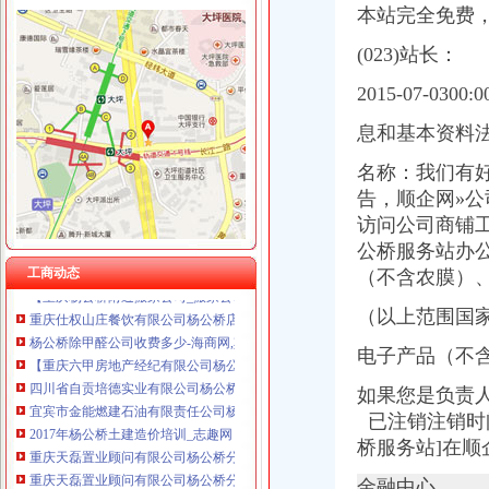
本站完全免费
(023)站长：
2015-07-03
杨公桥公司增资
息和基本资料
美菱电器（000521）_资讯_方正证券
重庆沙坪坝搬家沙坪坝天星桥搬家公司沙坪坝杨公桥搬家公司电话【今
名称：我们有
美菱电器：2011年年度审计报告
告，顺企网»公
杨公桥专业排烟安装通风管道排烟罩风机制作怎么办？-公司动态-菏
访问公司商铺
杨公桥回收欧米茄手表多少钱？名表回收-中科商务网-浩宇名品回收有
公桥服务站办
【重庆杨公桥企业法人变更|企业名称变更|企业地址变更】-重庆赶集网
工商动态
（不含农膜）、
【重庆杨公桥附近搬家公司_搬家公司价格_搬家公司电话】-重庆赶集网
重庆仕权山庄餐饮有限公司杨公桥店2017新招聘信息_电话_地址-
（以上范围国
杨公桥除甲醛公司收费多少-海商网,其他服务产品库
【重庆六甲房地产经纪有限公司杨公桥分公司_工资待遇_福利】怎么样
电子产品（不
四川省自贡培德实业有限公司杨公桥分公司
宜宾市金能燃建石油有限责任公司杨公桥蜂窝煤厂_【信用信息_诉讼信
如果您是负责
2017年杨公桥土建造价培训_志趣网
已注销注销时
重庆天磊置业顾问有限公司杨公桥分公司
桥服务站]在
重庆天磊置业顾问有限公司杨公桥分公司_【信用信息_诉讼信息_财务
重庆沙坪坝搬家公司杨公桥搬家公司_志趣网
金融中心