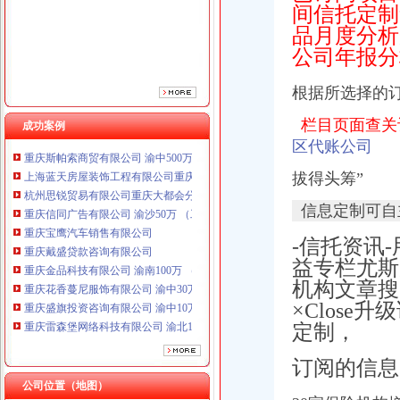
间信托定制
重庆宝鹰汽车销售有限公司
重庆戴盛贷款咨询有限公司
品月度分析
重庆金品科技有限公司 渝南100万 （进出口权）
公司年报分
重庆花香蔓尼服饰有限公司 渝中30万 （工商注册）
重庆盛旗投资咨询有限公司 渝中10万 （工商注册）
根据所选择的
重庆雷森堡网络科技有限公司 渝北10万 （工商注册）
栏目页面查关订阅
重庆鑫聚建筑设备租赁有限公司 渝巴3万 （工商注册）
成功案例
重庆斯帕索商贸有限公司 渝中500万 （进出口权）
区代账公司
上海蓝天房屋装饰工程有限公司重庆分公司 渝北 （工商注册）
拔得头筹”
杭州思锐贸易有限公司重庆大都会分公司 渝中 工商注册
重庆信同广告有限公司 渝沙50万 （工商注册）
信息定制可自
重庆宝鹰汽车销售有限公司
重庆戴盛贷款咨询有限公司
-信托资讯
重庆金品科技有限公司 渝南100万 （进出口权）
益专栏尤斯
重庆花香蔓尼服饰有限公司 渝中30万 （工商注册）
机构文章搜
重庆盛旗投资咨询有限公司 渝中10万 （工商注册）
×Clos
重庆雷森堡网络科技有限公司 渝北10万 （工商注册）
定制，
重庆鑫聚建筑设备租赁有限公司 渝巴3万 （工商注册）
重庆斯帕索商贸有限公司 渝中500万 （进出口权）
订阅的信息
上海蓝天房屋装饰工程有限公司重庆分公司 渝北 （工商注册）
公司位置（地图）
杭州思锐贸易有限公司重庆大都会分公司 渝中 工商注册